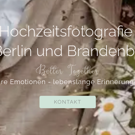
Hochzeitsfotografi
Berlin und Branden
Better Together
re Emotionen - lebenslange Erinnerun
KONTAKT