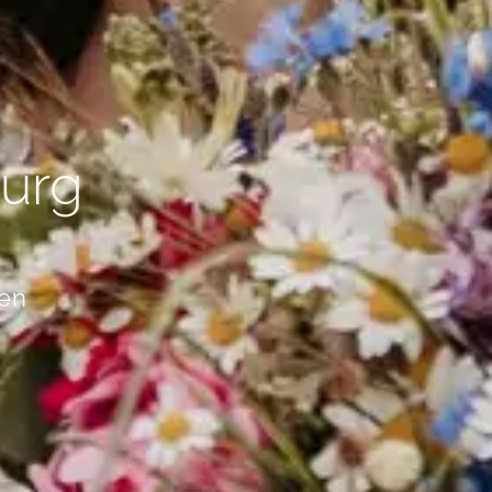
e
burg
gen