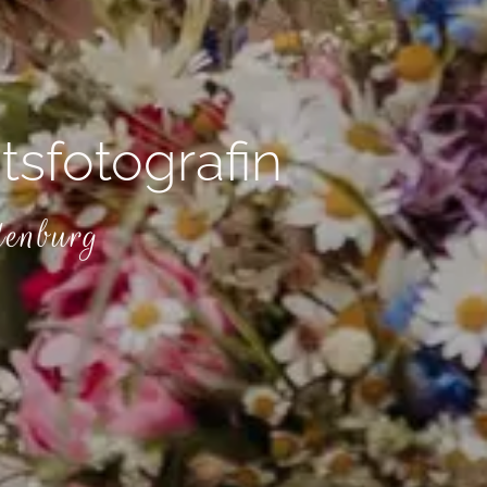
tsfotografin
denburg